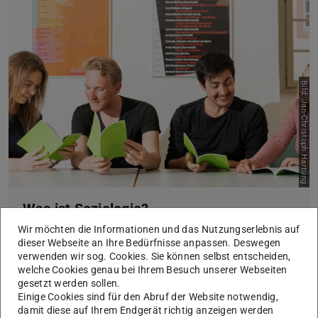
Bild: Jan-Christoph Hartung
Was ist Soziologie?
Wir möchten die Informationen und das Nutzungserlebnis auf
Sie interessieren sich für ein Studium der Soziologie? Hier
dieser Webseite an Ihre Bedürfnisse anpassen. Deswegen
erhalten Sie einen ersten Überblick über das Fachgebiet.
verwenden wir sog. Cookies. Sie können selbst entscheiden,
Mehr erfahren
welche Cookies genau bei Ihrem Besuch unserer Webseiten
gesetzt werden sollen.
Einige Cookies sind für den Abruf der Website notwendig,
damit diese auf Ihrem Endgerät richtig anzeigen werden