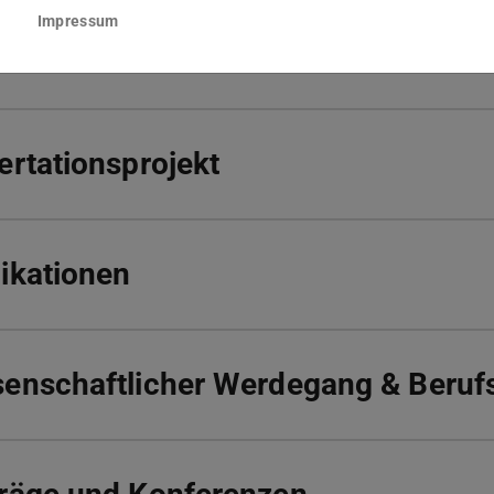
Impressum
schungsinteressen
ertationsprojekt
ikationen
enschaftlicher Werdegang & Beruf