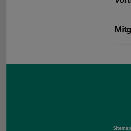
Vort
Mitg
Sitema