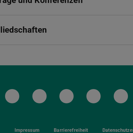
räge und Konferenzen
liedschaften
LinkedIn-Seite der TU Darmstadt
Instagram-Kanal der TU 
Bluesky-Kanal de
Facebook-
You
p
Impressum
Barrierefreiheit
Datenschutze