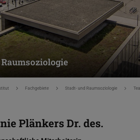
d Raumsoziologie
titut
Fachgebiete
Stadt- und Raumsoziologie
Te
nie Plänkers
Dr. des.