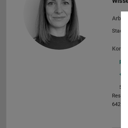
Wisse
Arbeit
Stadt-
Konta
pla
+49
S3|
Reside
64283