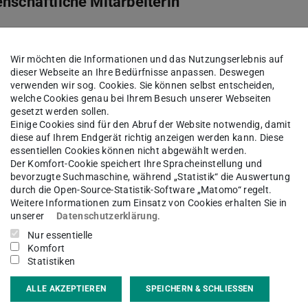
nschaftliche Mitarbeiterin
sgebiet(e)
Wir möchten die Informationen und das Nutzungserlebnis auf
dieser Webseite an Ihre Bedürfnisse anpassen. Deswegen
 und Raumsoziologie, DFG-Projekt TuWiK
verwenden wir sog. Cookies. Sie können selbst entscheiden,
welche Cookies genau bei Ihrem Besuch unserer Webseiten
gesetzt werden sollen.
kt
Einige Cookies sind für den Abruf der Website notwendig, damit
diese auf Ihrem Endgerät richtig anzeigen werden kann. Diese
enkers@ifs.tu-...
essentiellen Cookies können nicht abgewählt werden.
Der Komfort-Cookie speichert Ihre Spracheinstellung und
bevorzugte Suchmaschine, während „Statistik“ die Auswertung
 6151/16-57428
durch die Open-Source-Statistik-Software „Matomo“ regelt.
Weitere Informationen zum Einsatz von Cookies erhalten Sie in
13 333
unserer
Datenschutzerklärung
.
nzschloss 1
Nur essentielle
Komfort
Darmstadt
Statistiken
ALLE AKZEPTIEREN
SPEICHERN & SCHLIESSEN