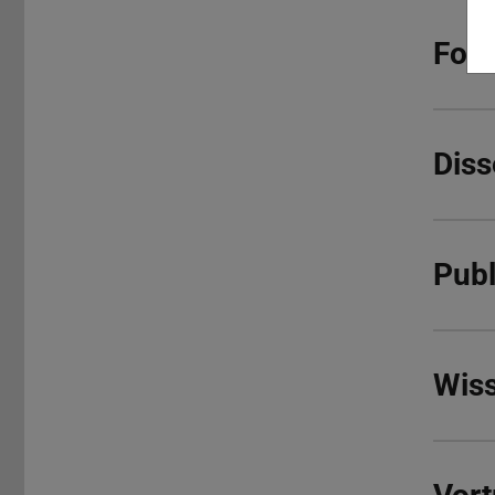
For
Diss
Publ
Wiss