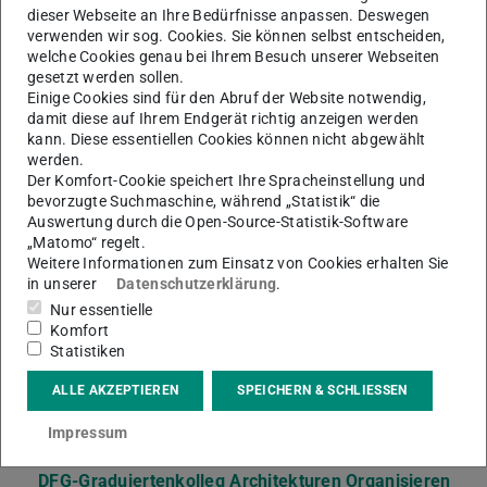
dieser Webseite an Ihre Bedürfnisse anpassen. Deswegen
Professorin für Stadt- und Raumsoziologie,
verwenden wir sog. Cookies. Sie können selbst entscheiden,
Fachgebietsleiterin, Leiterin der AG
welche Cookies genau bei Ihrem Besuch unserer Webseiten
Interdisziplinäre Stadtforschung
gesetzt werden sollen.
Einige Cookies sind für den Abruf der Website notwendig,
damit diese auf Ihrem Endgerät richtig anzeigen werden
Arbeitsgebiet(e)
kann. Diese essentiellen Cookies können nicht abgewählt
Stadt- und Raumsoziologie
werden.
Der Komfort-Cookie speichert Ihre Spracheinstellung und
bevorzugte Suchmaschine, während „Statistik“ die
Kontakt
Auswertung durch die Open-Source-Statistik-Software
frank@ifs.tu-...
„Matomo“ regelt.
Weitere Informationen zum Einsatz von Cookies erhalten Sie
+49 6151/16-57381
in unserer
Datenschutzerklärung
.
Nur essentielle
S3|13 315
Komfort
Residenzschloss 1
Statistiken
64283
Darmstadt
ALLE AKZEPTIEREN
SPEICHERN & SCHLIESSEN
Links
Impressum
AG Interdisziplinäre Stadtforschung
DFG-Graduiertenkolleg Architekturen Organisieren