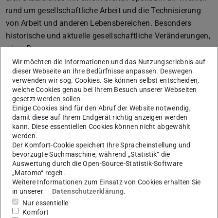
rund um gesellschaftliche Arbeit und die Technisierung
von Arbeit und anderen Lebensbereichen. Besonders
historische und aktuelle gesellschaftliche Veränderungen,
wie z.B.
Wir möchten die Informationen und das Nutzungserlebnis auf
die Entstehung des Kapitalismus, die Entwicklung der
dieser Webseite an Ihre Bedürfnisse anpassen. Deswegen
Industrialisierung sowie der Trennung von Produktion
verwenden wir sog. Cookies. Sie können selbst entscheiden,
und Reproduktion,
welche Cookies genau bei Ihrem Besuch unserer Webseiten
gesetzt werden sollen.
der Zusammenhang zwischen Arbeit und sozialen
Einige Cookies sind für den Abruf der Website notwendig,
damit diese auf Ihrem Endgerät richtig anzeigen werden
Ungleichheiten,
kann. Diese essentiellen Cookies können nicht abgewählt
die Umbrüche durch neoliberale Steuerungsverfahren
werden.
Der Komfort-Cookie speichert Ihre Spracheinstellung und
oder durch Digitalisierung,
bevorzugte Suchmaschine, während „Statistik“ die
Auswertung durch die Open-Source-Statistik-Software
die Rolle von Gender und ihr Wandel in Berufs- und
„Matomo“ regelt.
Unternehmenskulturen oder
Weitere Informationen zum Einsatz von Cookies erhalten Sie
in unserer
Datenschutzerklärung
.
die technisch intensivierten Machtdynamiken der
Nur essentielle
Plattform-Ökonomie
Komfort