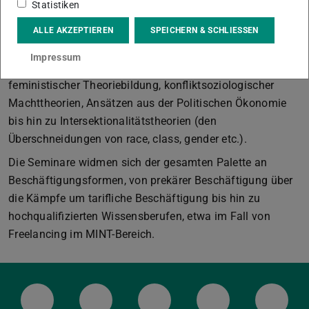
Statistiken
sind Gegenstand kritischer soziologischer Diskussion.
Ergänzend werden Studierenden angeleitete
ALLE AKZEPTIEREN
SPEICHERN & SCHLIESSEN
Theorielektüren im Themenfeld angeboten, z.B. aus den
Impressum
Feldern materialistische Gesellschaftstheorien,
feministischer Theoriebildung, konfliktsoziologischer
Machttheorien, Ansätzen aus der Politischen Ökonomie
bis hin zu Intersektionalitätstheorien (den
Überschneidungen von race, class, gender etc.).
Die Seminare widmen sich der gesamten Palette an
Beschäftigungsformen, von prekärer Beschäftigung über
die Kämpfe um tarifliche Beschäftigung bis hin zu
hochqualifizierten Wissensberufen, etwa im Fall von
Freelancing im MINT-Bereich.
LinkedIn-Seite der TU Darmstadt
Instagram-Kanal der TU Darmstad
Bluesky-Kanal der TU D
Facebook-Seite
YouTu