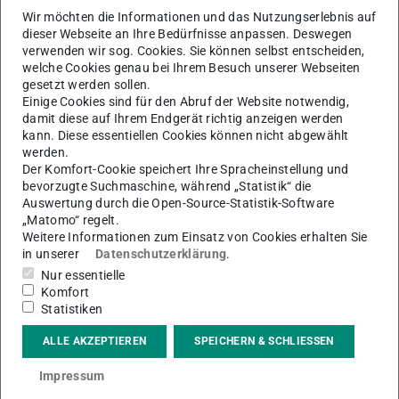
Wir möchten die Informationen und das Nutzungserlebnis auf
Arbeitsgebiet(e)
dieser Webseite an Ihre Bedürfnisse anpassen. Deswegen
verwenden wir sog. Cookies. Sie können selbst entscheiden,
Empirische Sozialforschung
welche Cookies genau bei Ihrem Besuch unserer Webseiten
gesetzt werden sollen.
Kontakt
Einige Cookies sind für den Abruf der Website notwendig,
damit diese auf Ihrem Endgerät richtig anzeigen werden
anke.metzler@tu-...
kann. Diese essentiellen Cookies können nicht abgewählt
+49 6151/16-24812
werden.
Der Komfort-Cookie speichert Ihre Spracheinstellung und
S3|13 307
bevorzugte Suchmaschine, während „Statistik“ die
Auswertung durch die Open-Source-Statistik-Software
Residenzschloss 1
„Matomo“ regelt.
64283
Darmstadt
Weitere Informationen zum Einsatz von Cookies erhalten Sie
in unserer
Datenschutzerklärung
.
Nur essentielle
Komfort
Statistiken
Wissenschaftliche Mitarbeiterin, Empirische
Sozialforschung
ALLE AKZEPTIEREN
SPEICHERN & SCHLIESSEN
Sprechzeiten:
Nach Terminvereinbarung mit Dr. Anke
Impressum
Metzler per E-Mail