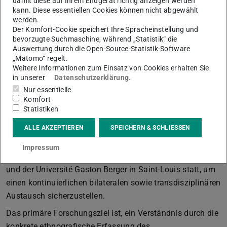
damit diese auf Ihrem Endgerät richtig anzeigen werden
die Forscherin erhobenen und interpretierten Daten
kann. Diese essentiellen Cookies können nicht abgewählt
kommentieren können. In enger Zusammenarbeit mit dem
werden.
Der Komfort-Cookie speichert Ihre Spracheinstellung und
Mercator Fellow Dr. Abdourahmane Seck von der
bevorzugte Suchmaschine, während „Statistik“ die
Université Gaston Berger in Saint-Louis werden die
Auswertung durch die Open-Source-Statistik-Software
„Matomo“ regelt.
Interpretationen auf Augenhöhe geprüft, mögliche
Weitere Informationen zum Einsatz von Cookies erhalten Sie
Sprachbarrieren und Bias in den Forschungsergebnissen
in unserer
Datenschutzerklärung
.
vermieden.
Nur essentielle
Komfort
Dr. Seck, als Anthropologe, schließt wichtige Lücken zu
Statistiken
Forschungsständen der Nachbardisziplin und wird über
ALLE AKZEPTIEREN
SPEICHERN & SCHLIESSEN
den gesamten Projektverlauf hinweg intensiv
eingebunden. Die geplanten Kooperationen finden
Impressum
abwechselnd an der Technischen Universität Darmstadt
und der Université Gaston Berger in Saint-Louis statt, um
einen kontinuierlichen bilateralen sowie transdisziplinären
Austausch sicherzustellen.
Das primäre Forschungsziel ist, ein Verständnis durch die
konkrete ethnografische Erfassung des