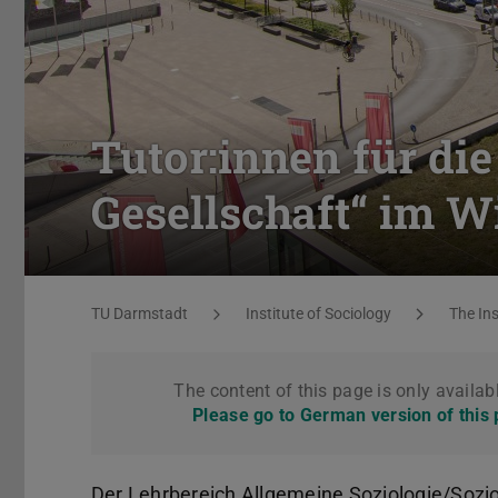
Tutor:innen für di
Gesellschaft“ im W
You are here:
TU Darmstadt
Institute of Sociology
The Ins
The content of this page is only availab
Please go to German version of this
Der Lehrbereich Allgemeine Soziologie/Sozi