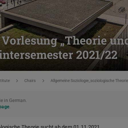
e Vorlesung „Theorie un
intersemester 2021/22
titute
Chairs
Allgemeine Soziologie_soziologische Theori
le in German.
 page
.
ologische Theorie sucht ab dem 01.11.2021