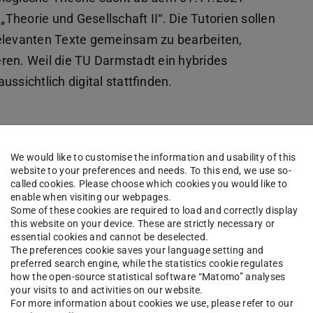
„Theorie und Gesellschaft II“. Die Tutorien sollen
relevanten Texte gemeinsam zu bearbeiten,
ren. Weil die TU Darmstadt ein hybrides
ssichtlich digital stattfinden.
, mit anderen zu
We would like to customise the information and usability of this
website to your preferences and needs. To this end, we use so-
Sie Informationen gut
called cookies. Please choose which cookies you would like to
en Sie anderen
enable when visiting our webpages.
Some of these cookies are required to load and correctly display
 Texte zu verstehen? Haben
this website on your device. These are strictly necessary or
am zu arbeiten? Lieben Sie
essential cookies and cannot be deselected.
ese Fragen bejahen
The preferences cookie saves your language setting and
preferred search engine, while the statistics cookie regulates
h auf Ihre Bewerbung. (Ute
how the open-source statistical software “Matomo” analyses
your visits to and activities on our website.
For more information about cookies we use, please refer to our