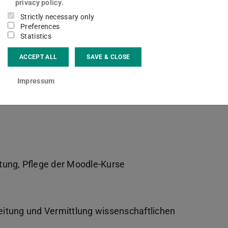
privacy policy
.
Strictly necessary only
Preferences
Statistics
ng an der Gestaltung von Lektürefragen
ACCEPT ALL
SAVE & CLOSE
den einmal pro Woche
Impressum
ranstaltung und Studierenden
eitung, Pflege der Moodle-Kurse
beitung und Vermittlung wissenschaftlichen